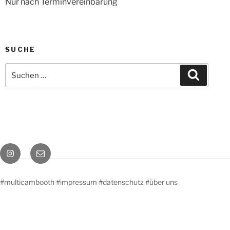
Nur nach Terminvereinbarung
SUCHE
Suche
Suchen
nach:
Instagram
E-
Mail
#multicambooth
#impressum
#datenschutz
#über uns