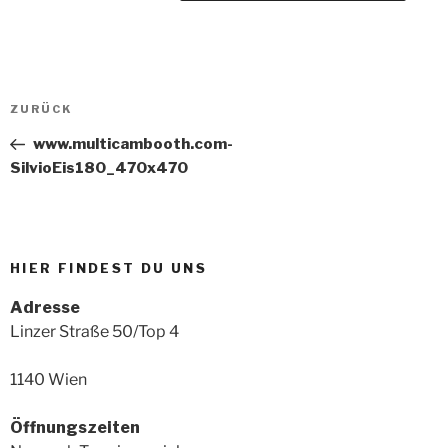
Beitragsnavigation
Vorheriger
ZURÜCK
Beitrag
www.multicambooth.com-
SilvioEis180_470x470
HIER FINDEST DU UNS
Adresse
Linzer Straße 50/Top 4
1140 Wien
Öffnungszeiten