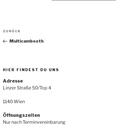
Beitragsnavigation
Vorheriger
ZURÜCK
Beitrag
Multicambooth
HIER FINDEST DU UNS
Adresse
Linzer Straße 50/Top 4
1140 Wien
Öffnungszeiten
Nur nach Terminvereinbarung